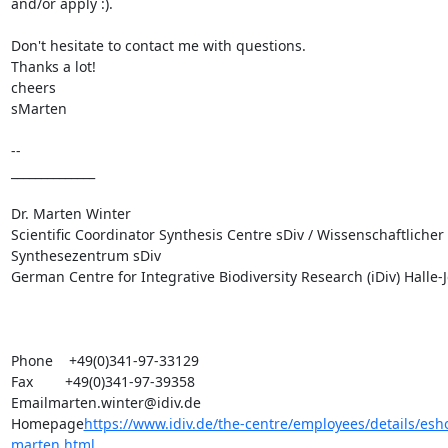
and/or apply :).

Don't hesitate to contact me with questions.

Thanks a lot!

cheers

sMarten

-- 

______________

Dr. Marten Winter

Scientific Coordinator Synthesis Centre sDiv / Wissenschaftlicher 
Synthesezentrum sDiv

German Centre for Integrative Biodiversity Research (iDiv) Halle-J
Phone    +49(0)341-97-33129

Fax        +49(0)341-97-39358

Emailmarten.winter@idiv.de

Homepage
https://www.idiv.de/the-centre/employees/details/esh
marten.html