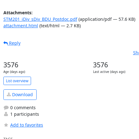
Attachments:
STM201_iDiv_sDiv_BDU_Postdoc.pdf
(application/pdf — 57.6 KB)
attachment.html
(text/html — 2.7 KB)
Reply
Sh
3576
3576
Age (days ago)
Last active (days ago)
List overview
Download
0 comments
1 participants
Add to favorites
TAGS